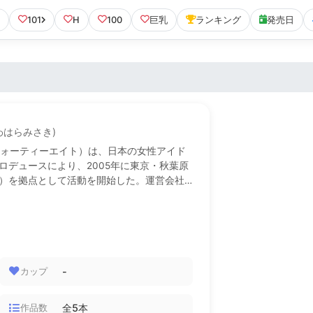
101
H
100
巨乳
ランキング
発売日
わはらみさき)
ーフォーティーエイト）は、日本の女性アイド
ロデュースにより、2005年に東京・秋葉原
）を拠点として活動を開始した。運営会社
DH、所属レーベルはEMI Records（ユ
）。AKB48グループにおいて最初に発足し
から約20年間にわたり、現在も活動を継続
止中である。
（出典:
Wikipedia
）
-
カップ
全5本
作品数