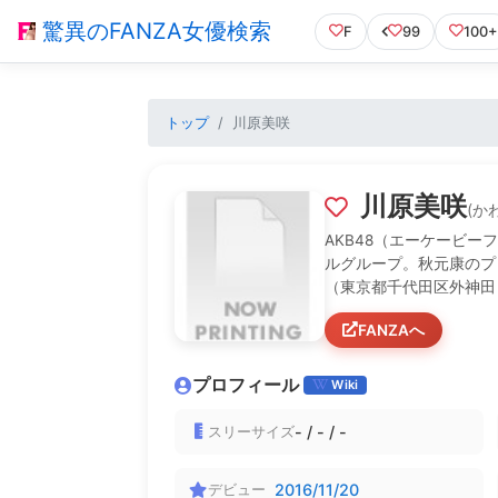
驚異のFANZA女優検索
F
99
100+
トップ
川原美咲
川原美咲
(か
AKB48（エーケービ
ルグループ。秋元康のプ
（東京都千代田区外神田
および所属事務所は株式会社
FANZAへ
ニバーサルミュージック
たグループである。結成
している。チーム制は休
プロフィール
Wiki
-
/
-
/
-
スリーサイズ
2016/11/20
デビュー