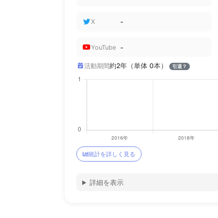
-
X
-
YouTube
約2年（単体 0本）
活動期間
引退？
統計を詳しく見る
詳細を表示