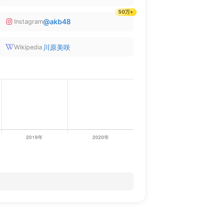
50万+
@akb48
Instagram
川原美咲
Wikipedia