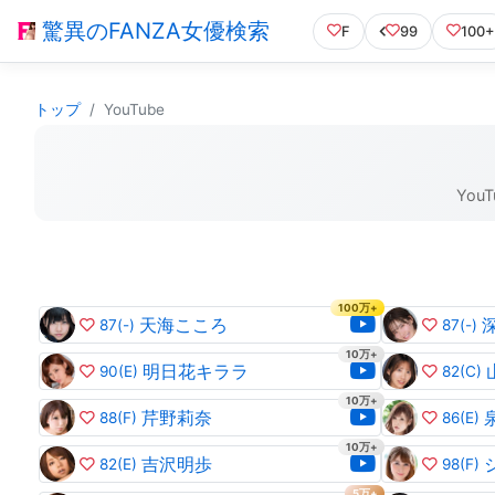
驚異のFANZA女優検索
F
99
100+
トップ
YouTube
You
100万+
天海こころ
87
(-)
87
(-)
10万+
明日花キララ
90
(E)
82
(C)
10万+
芹野莉奈
88
(F)
86
(E)
10万+
吉沢明歩
82
(E)
98
(F)
5万+