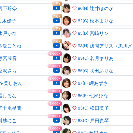
1万+
宮下玲奈
辻井ほのか
96
(H)
1万+
白木優子
松本まりな
82
(C)
1万+
水戸かな
宮崎リン
85
(D)
1万+
冬愛ことね
98
(H)
5,000+
涼宮琴音
若月まりあ
83
(C)
5,000+
愛沢さら
咲田ありな
85
(C)
5,000+
夕美しおん
岬あずさ
87
(F)
5,000+
霜月るな
七瀬ひな
86
(E)
5,000+
五十嵐星蘭
松田美子
83
(C)
5,000+
川越にこ
戸田真琴
83
(C)
1,000+