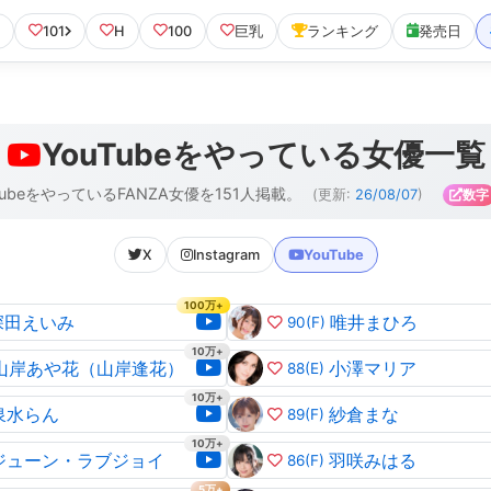
101
H
100
巨乳
ランキング
発売日
YouTubeをやっている女優一覧
TubeをやっているFANZA女優を151人掲載。
(更新:
26/08/07
)
数字
X
Instagram
YouTube
100万+
深田えいみ
唯井まひろ
90
(F)
10万+
山岸あや花（山岸逢花）
小澤マリア
88
(E)
10万+
泉水らん
紗倉まな
89
(F)
10万+
ジューン・ラブジョイ
羽咲みはる
86
(F)
5万+