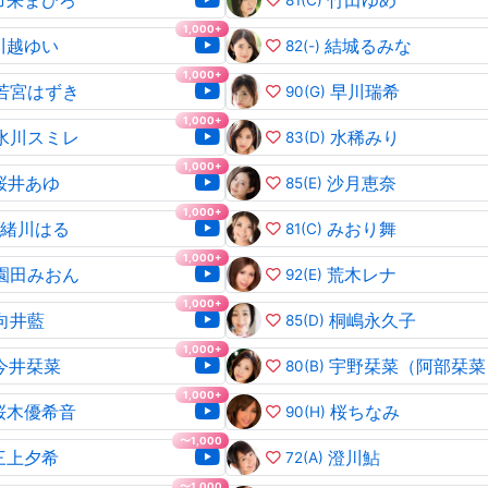
市来まひろ
竹田ゆめ
81
(C)
1,000+
川越ゆい
結城るみな
82
(-)
1,000+
若宮はずき
早川瑞希
90
(G)
1,000+
水川スミレ
水稀みり
83
(D)
1,000+
桜井あゆ
沙月恵奈
85
(E)
1,000+
緒川はる
みおり舞
81
(C)
1,000+
園田みおん
荒木レナ
92
(E)
1,000+
向井藍
桐嶋永久子
85
(D)
1,000+
今井栞菜
宇野栞菜（阿部栞菜
80
(B)
1,000+
桜木優希音
桜ちなみ
90
(H)
〜1,000
三上夕希
澄川鮎
72
(A)
〜1,000