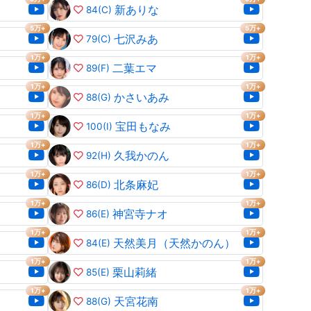
新ありな
84
(C)
5万+
5万+
七沢みあ
79
(C)
1万+
1万+
二葉エマ
89
(F)
1万+
1万+
かさいあみ
88
(G)
1万+
1万+
宝田もなみ
100
(I)
1万+
1万+
久我かのん
92
(H)
1万+
1万+
北条麻妃
86
(D)
1万+
1万+
神宮寺ナオ
86
(E)
1万+
1万+
天然美月（天然かのん）
84
(E)
1万+
1万+
栗山莉緒
85
(E)
1万+
1万+
天宮花南
88
(G)