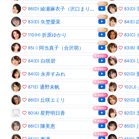
1万+
綾瀬麻衣子（沢口まりあ）
86
(D)
83
(D)
1万+
矢埜愛茉
83
(D)
84
(E)
1万+
折原ゆかり
110
(H)
83
(C)
1万+
阿当真子（合沢萌）
85
(-)
83
(B)
5,000+
白咲碧
84
(D)
84
(D)
5,000+
永井すみれ
84
(G)
92
(G)
5,000+
通野未帆
87
(E)
102
(J)
5,000+
丘咲エミリ
86
(D)
92
(G)
5,000+
星野明日香
80
(A)
82
(D)
5,000+
陳美恵
86
(C)
85
(D)
1,000+