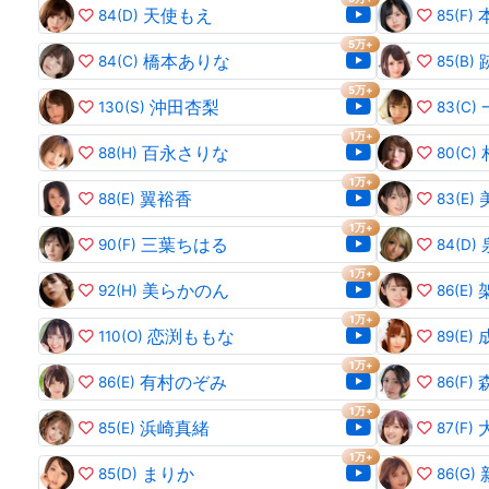
天使もえ
84
(D)
85
(F)
5万+
橋本ありな
84
(C)
85
(B)
5万+
沖田杏梨
130
(S)
83
(C)
1万+
百永さりな
88
(H)
80
(C)
1万+
翼裕香
88
(E)
83
(E)
1万+
三葉ちはる
90
(F)
84
(D)
1万+
美らかのん
92
(H)
86
(E)
1万+
恋渕ももな
110
(O)
89
(E)
1万+
有村のぞみ
86
(E)
86
(F)
1万+
浜崎真緒
85
(E)
87
(F)
1万+
まりか
85
(D)
86
(G)