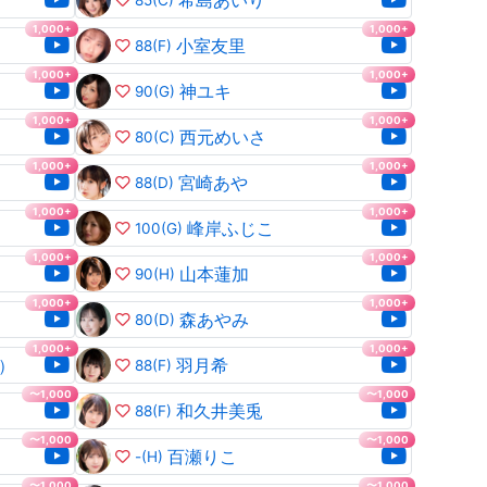
希島あいり
85
(C)
1,000+
1,000+
小室友里
88
(F)
1,000+
1,000+
神ユキ
90
(G)
1,000+
1,000+
西元めいさ
80
(C)
1,000+
1,000+
宮崎あや
88
(D)
1,000+
1,000+
峰岸ふじこ
100
(G)
1,000+
1,000+
山本蓮加
90
(H)
1,000+
1,000+
森あやみ
80
(D)
1,000+
1,000+
）
羽月希
88
(F)
〜1,000
〜1,000
和久井美兎
88
(F)
〜1,000
〜1,000
百瀬りこ
-
(H)
〜1,000
〜1,000