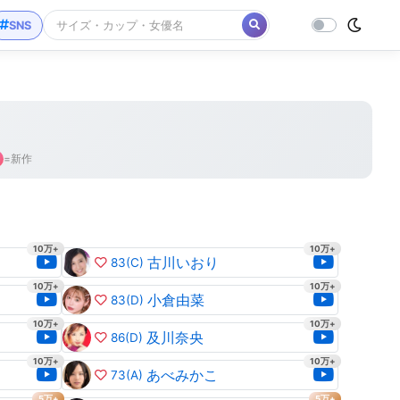
SNS
=新作
10万+
10万+
古川いおり
83
(C)
10万+
10万+
小倉由菜
83
(D)
10万+
10万+
及川奈央
86
(D)
10万+
10万+
あべみかこ
73
(A)
5万+
5万+