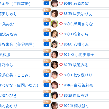
本郷愛（二階堂夢）
石原希望
90
(F)
5万+
跡美しゅり
里美ゆりあ
85
(E)
1万+
一条みお
黒川さりな
88
(H)
1万+
相沢みなみ
椎名そら
88
(E)
1万+
美谷朱音（美谷朱里）
八掛うみ
80
(A)
1万+
泉麻那
小向美奈子
105
(K)
1万+
架乃ゆら
坂道みる
82
(E)
1万+
成瀬心美（ここみ）
七ツ森りり
89
(F)
1万+
森沢かな（飯岡かなこ）
白石茉莉奈
90
(G)
1万+
大槻ひびき
白坂有以
86
(E)
1万+
新村あかり
姫咲はな
100
(I)