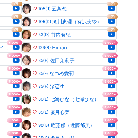
1万+
1万+
五条恋
105
(J)
1万+
1万+
滝川恵理（有沢実紗）
105
(K)
1万+
1万+
竹内有紀
83
(D)
5,000+
5,000+
浅間アリス（黒川メイサ）
Himari
128
(R)
5,000+
5,000+
佐田茉莉子
85
(F)
5,000+
5,000+
なつめ愛莉
85
(-)
5,000+
5,000+
渚恋生
85
(F)
5,000+
5,000+
七海ひな（七瀬ひな）
86
(E)
5,000+
5,000+
優月心菜
85
(E)
1,000+
1,000+
近藤郁（近藤郁美）
98
(G)
1,000+
1,000+