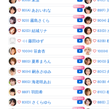
東凛
85
(G)
81
(C)
1,000+
あおいれな
80
(A)
89
(F)
1,000+
霧島さくら
92
(I)
90
(H)
1,000+
結城リナ
82
(D)
83
(D)
1,000+
藤田ゆず
-
(-)
82
(B)
1,000+
笹倉杏
100
(H)
100
(H)
1,000+
夏希まろん
88
(G)
90
(G)
1,000+
嗣永さゆみ
90
(H)
80
(C)
1,000+
海老咲あお
89
(G)
80
(B)
1,000+
羽田希
88
(F)
81
(C)
〜1,000
さくらゆら
83
(D)
88
(E)
〜1,000